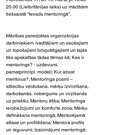
20.00 (Lielbritānijas laiks) uz mācībām 
tiešsaistē “Ievads mentoringā”.
Mācības paredzētas organizācijas 
darbiniekiem /vadītājiem un esošajiem 
un topošajiem brīvprātīgajiem un tajās 
tiks apskatītas tādas tēmas kā: Kas ir 
mentorings? - uzdevumi, 
pamatprincipi, modeļi; Kur atrast 
mentorus?; Mentoringa posmi – 
attiecību veidošana, mērķu izvirzīšana, 
darbošanās, nobeigums un virzīšanās 
uz priekšu; Mentoru ētika; Mentoringa 
ierobežojumi un komforta zona; Mērķu 
definēšana mentoringā; Mentorējamā 
atlase un profilēšana; Mentora profils 
un ieguvumi; Izaicinājumi mentoringā; 