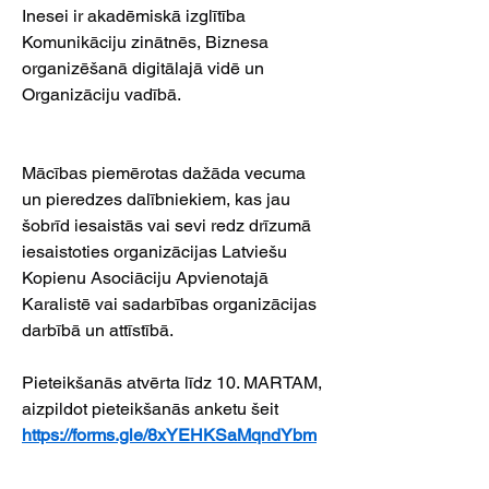
Inesei ir akadēmiskā izglītība 
Komunikāciju zinātnēs, Biznesa 
organizēšanā digitālajā vidē un 
Organizāciju vadībā.
Mācības piemērotas dažāda vecuma 
un pieredzes dalībniekiem, kas jau 
šobrīd iesaistās vai sevi redz drīzumā 
iesaistoties organizācijas Latviešu 
Kopienu Asociāciju Apvienotajā 
Karalistē vai sadarbības organizācijas 
darbībā un attīstībā.
Pieteikšanās atvērta līdz 10. MARTAM, 
aizpildot pieteikšanās anketu šeit 
https://forms.gle/8xYEHKSaMqndYbm
E8