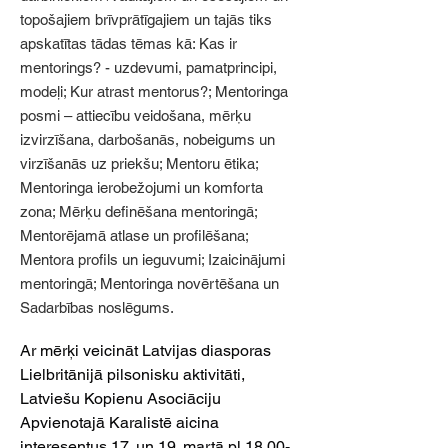
topošajiem brīvprātīgajiem un tajās tiks
apskatītas tādas tēmas kā: Kas ir
mentorings? - uzdevumi, pamatprincipi,
modeļi; Kur atrast mentorus?; Mentoringa
posmi – attiecību veidošana, mērķu
izvirzīšana, darbošanās, nobeigums un
virzīšanās uz priekšu; Mentoru ētika;
Mentoringa ierobežojumi un komforta
zona; Mērķu definēšana mentoringā;
Mentorējamā atlase un profilēšana;
Mentora profils un ieguvumi; Izaicinājumi
mentoringā; Mentoringa novērtēšana un
Sadarbības noslēgums.
Ar mērķi veicināt Latvijas diasporas 
Lielbritānijā pilsonisku aktivitāti, 
Latviešu Kopienu Asociāciju 
Apvienotajā Karalistē aicina 
interesentus 17. un 19. martā pl.18.00-