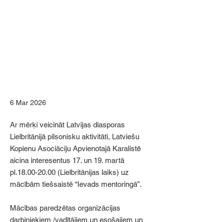
6 Mar 2026
Ar mērķi veicināt Latvijas diasporas
Lielbritānijā pilsonisku aktivitāti, Latviešu
Kopienu Asociāciju Apvienotajā Karalistē
aicina interesentus 17. un 19. martā
pl.18.00-20.00 (Lielbritānijas laiks) uz
mācībām tiešsaistē “Ievads mentoringā”.
Mācības paredzētas organizācijas
darbiniekiem /vadītājiem un esošajiem un