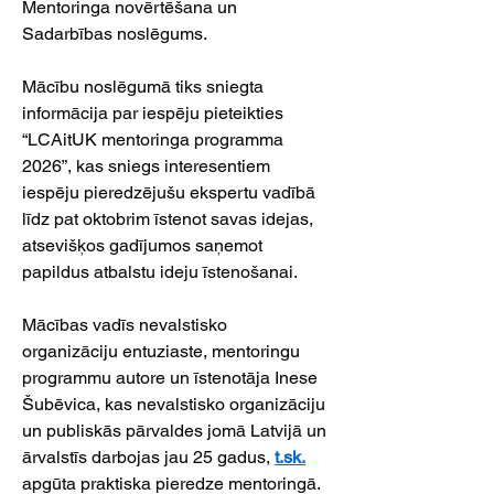
Mentoringa novērtēšana un 
Sadarbības noslēgums.
Mācību noslēgumā tiks sniegta 
informācija par iespēju pieteikties 
“LCAitUK mentoringa programma 
2026”, kas sniegs interesentiem 
iespēju pieredzējušu ekspertu vadībā 
līdz pat oktobrim īstenot savas idejas, 
atsevišķos gadījumos saņemot 
papildus atbalstu ideju īstenošanai.
Mācības vadīs nevalstisko 
organizāciju entuziaste, mentoringu 
programmu autore un īstenotāja Inese 
Šubēvica, kas nevalstisko organizāciju 
un publiskās pārvaldes jomā Latvijā un 
ārvalstīs darbojas jau 25 gadus, 
t.sk
.
apgūta praktiska pieredze mentoringā. 