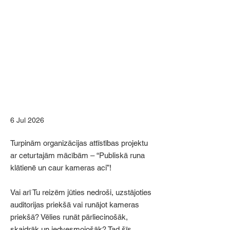
6 Jul 2026
Turpinām organizācijas attīstības projektu
ar ceturtajām mācībām – “Publiskā runa
klātienē un caur kameras aci”!
Vai arī Tu reizēm jūties nedroši, uzstājoties
auditorijas priekšā vai runājot kameras
priekšā? Vēlies runāt pārliecinošāk,
skaidrāk un iedvesmojošāk? Tad šīs