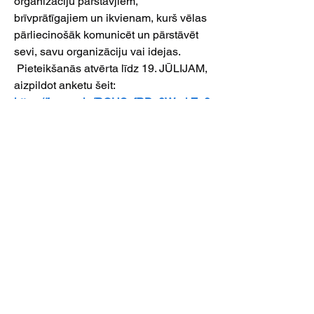
organizāciju pārstāvjiem, 
brīvprātīgajiem un ikvienam, kurš vēlas 
pārliecinošāk komunicēt un pārstāvēt 
sevi, savu organizāciju vai idejas.
 Pieteikšanās atvērta līdz 19. JŪLIJAM, 
aizpildot anketu šeit:
https://forms.gle/RQHSsfRDs8WnrkZe8
Mācībās paredzēts piedalīties 10 
dalībniekiem, un priekšroka tiks dota 
tiem, kuri varēs piedalīties abās 
mācību dienās.
Mācību noslēgumā dalībniekiem būs 
iespēja saņemt apliecinājumu par 
dalību, kā arī uzzināt par turpmākajām 
iespējām iesaistīties LCAitUK 
organizācijas attīstības aktivitātēs.
Mācības tiek organizētas Sabiedrības 
integrācijas fonda no Kultūras 
ministrijas piešķirtajiem valsts budžeta 