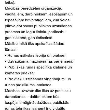
laiks).
Mācības paredzētas organizāciju 
vadītājiem, darbiniekiem, esošajiem un 
topošajiem brīvprātīgajiem, kuri vēlas 
pilnveidot savas publiskās uzstāšanās 
prasmes un iegūt lielāku pārliecību 
gan klātienē, gan tiešsaistē.
Mācību laikā tiks apskatītas šādas 
tēmas:
• Runas mākslas teorija un prakse;
• Uztraukuma mazināšanas paņēmieni;
• Publiskās runas specifika klātienē un 
kameras priekšā;
• Praktiski uzstāšanās vingrinājumi un 
runas praktikums ierakstos.
Mācībās uzsvars tiks likts uz praktisku 
darbošanos – dalībniekiem būs 
iespēja izmēģināt dažādas publiskās 
runas tehnikas, saņemt individuālu 