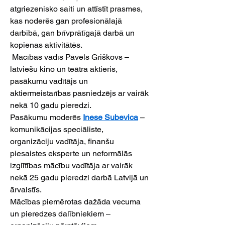
atgriezenisko saiti un attīstīt prasmes, 
kas noderēs gan profesionālajā 
darbībā, gan brīvprātīgajā darbā un 
kopienas aktivitātēs.
 Mācības vadīs Pāvels Griškovs – 
latviešu kino un teātra aktieris, 
pasākumu vadītājs un 
aktiermeistarības pasniedzējs ar vairāk 
nekā 10 gadu pieredzi.
Pasākumu moderēs 
Inese Subevica
 – 
komunikācijas speciāliste, 
organizāciju vadītāja, finanšu 
piesaistes eksperte un neformālās 
izglītības mācību vadītāja ar vairāk 
nekā 25 gadu pieredzi darbā Latvijā un 
ārvalstīs.
Mācības piemērotas dažāda vecuma 
un pieredzes dalībniekiem – 