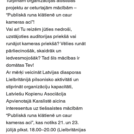
Turpinām organizācijas attīstības 
projektu ar ceturtajām mācībām – 
“Publiskā runa klātienē un caur 
kameras aci”!
Vai arī Tu reizēm jūties nedroši, 
uzstājoties auditorijas priekšā vai 
runājot kameras priekšā? Vēlies runāt 
pārliecinošāk, skaidrāk un 
iedvesmojošāk? Tad šīs mācības ir 
domātas Tev!
Ar mērķi veicināt Latvijas diasporas 
Lielbritānijā pilsonisko aktivitāti un 
stiprināt organizāciju kapacitāti, 
Latviešu Kopienu Asociācija 
Apvienotajā Karalistē aicina 
interesentus uz tiešsaistes mācībām 
“Publiskā runa klātienē un caur 
kameras aci”, kas notiks 21. un 23. 
jūlijā plkst. 18.00–20.00 (Lielbritānijas 