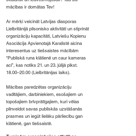
mācības ir domātas Tev!
Ar mērķi veicināt Latvijas diasporas
Lielbritānijā pilsonisko aktivitāti un stiprināt
organizāciju kapacitāti, Latviešu Kopienu
Asociācija Apvienotajā Karalistē aicina
interesentus uz tiešsaistes mācībām
“Publiskā runa klātienē un caur kameras
aci”, kas notiks 21. un 23. jūlijā plkst.
18.00–20.00 (Lielbritānijas laiks).
Mācības paredzētas organizāciju
vadītājiem, darbiniekiem, esošajiem un
topošajiem brīvprātīgajiem, kuri vēlas
pilnveidot savas publiskās uzstāšanās
prasmes un iegūt lielāku pārliecību gan
klātienē, gan tiešsaistē.