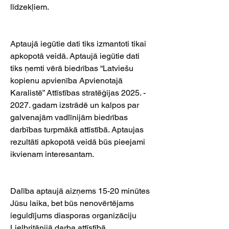
līdzekļiem.
Aptaujā iegūtie dati tiks izmantoti tikai 
apkopotā veidā. Aptaujā iegūtie dati 
tiks ņemti vērā biedrības “Latviešu 
kopienu apvienība Apvienotajā 
Karalistē” Attīstības stratēģijas 2025. - 
2027. gadam izstrādē un kalpos par 
galvenajām vadlīnijām biedrības 
darbības turpmākā attīstībā. Aptaujas 
rezultāti apkopotā veidā būs pieejami 
ikvienam interesantam.
Dalība aptaujā aizņems 15-20 minūtes 
Jūsu laika, bet būs nenovērtējams 
ieguldījums diasporas organizāciju 
Lielbritānijā darba attīstībā.