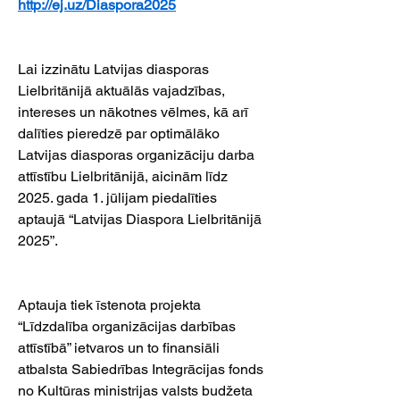
http://ej.uz/Diaspora2025
Lai izzinātu Latvijas diasporas 
Lielbritānijā aktuālās vajadzības, 
intereses un nākotnes vēlmes, kā arī 
dalīties pieredzē par optimālāko 
Latvijas diasporas organizāciju darba 
attīstību Lielbritānijā, aicinām līdz 
2025. gada 1. jūlijam piedalīties 
aptaujā “Latvijas Diaspora Lielbritānijā 
2025”.
Aptauja tiek īstenota projekta 
“Līdzdalība organizācijas darbības 
attīstībā” ietvaros un to finansiāli 
atbalsta Sabiedrības Integrācijas fonds 
no Kultūras ministrijas valsts budžeta 