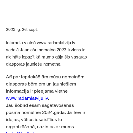
2023. g. 26. sept.
Interneta vietnē
www.radamlatviju.lv
sadaļā Jauniešu nometne 2023 ikviens ir
aicināts iepazīt kā mums gāja šīs vasaras
diasporas jauniešu nometnē.
Arī par iepriekšējām mūsu nometnēm 
diasporas bērniem un jauniešiem 
informācija ir pieejama vietnē 
www.radamlatviju.lv
.
Jau šobrīd esam sagatavošanas 
posmā nometnei 2024.gadā. Ja Tevi ir 
idejas, vēlies iesaistīties to 
organizēšanā, sazinies ar mums 