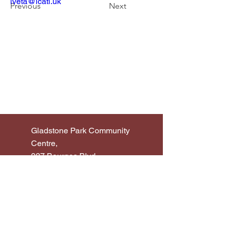
iveta@lcati.uk
Previous
Next
Gladstone Park Community
Centre,
927 Bourges Blvd,
Peterborough PE1 2AN
charity number:
1191882
tel:
07723 680 381
email:
info@lcait.uk