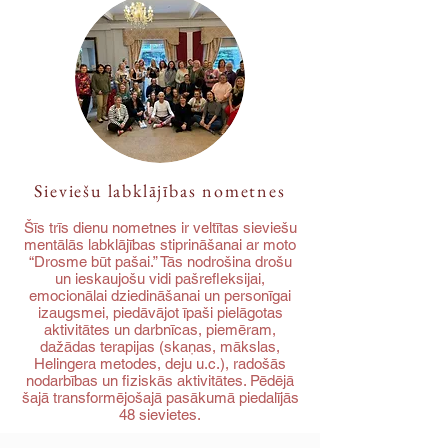
Sieviešu labklājības nometnes
Šīs trīs dienu nometnes ir veltītas sieviešu
mentālās labklājības stiprināšanai ar moto
“Drosme būt pašai.” Tās nodrošina drošu
un ieskaujošu vidi pašrefleksijai,
emocionālai dziedināšanai un personīgai
izaugsmei, piedāvājot īpaši pielāgotas
aktivitātes un darbnīcas, piemēram,
dažādas terapijas (skaņas, mākslas,
Helingera metodes, deju u.c.), radošās
nodarbības un fiziskās aktivitātes. Pēdējā
šajā transformējošajā pasākumā piedalījās
48 sievietes.