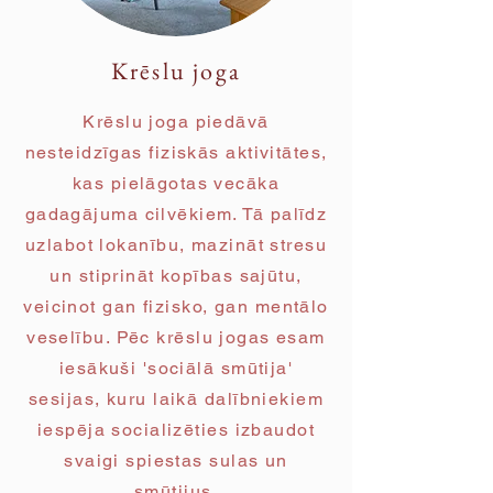
Krēslu joga
Krēslu joga piedāvā
nesteidzīgas fiziskās aktivitātes,
kas pielāgotas vecāka
gadagājuma cilvēkiem. Tā palīdz
uzlabot lokanību, mazināt stresu
un stiprināt kopības sajūtu,
veicinot gan fizisko, gan mentālo
veselību. Pēc krēslu jogas esam
iesākuši 'sociālā smūtija'
sesijas, kuru laikā dalībniekiem
iespēja socializēties izbaudot
svaigi spiestas sulas un
smūtijus.