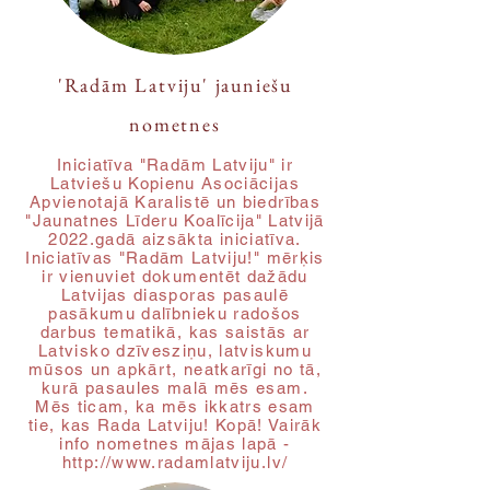
'Radām Latviju' jauniešu
nometnes
Iniciatīva "Radām Latviju" ir
Latviešu Kopienu Asociācijas
Apvienotajā Karalistē un biedrības
"Jaunatnes Līderu Koalīcija" Latvijā
2022.gadā aizsākta iniciatīva.
Iniciatīvas "Radām Latviju!" mērķis
ir vienuviet dokumentēt dažādu
Latvijas diasporas pasaulē
pasākumu dalībnieku radošos
darbus tematikā, kas saistās ar
Latvisko dzīvesziņu, latviskumu
mūsos un apkārt, neatkarīgi no tā,
kurā pasaules malā mēs esam.
Mēs ticam, ka mēs ikkatrs esam
tie, kas Rada Latviju! Kopā! Vairāk
info nometnes mājas lapā -
http://www.radamlatviju.lv/