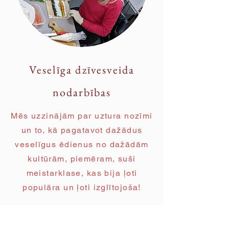
Veselīga dzīvesveida
nodarbības
Mēs uzzinājām par uztura nozīmi
un to, kā pagatavot dažādus
veselīgus ēdienus no dažādām
kultūrām, piemēram, suši
meistarklase, kas bija ļoti
populāra un ļoti izglītojoša!