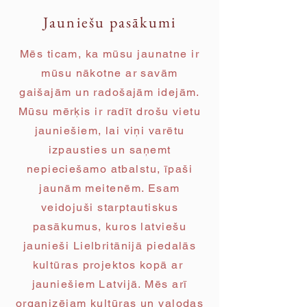
Jauniešu pasākumi
Mēs ticam, ka mūsu jaunatne ir
mūsu nākotne ar savām
gaišajām un radošajām idejām.
Mūsu mērķis ir radīt drošu vietu
jauniešiem, lai viņi varētu
izpausties un saņemt
nepieciešamo atbalstu, īpaši
jaunām meitenēm. Esam
veidojuši starptautiskus
pasākumus, kuros latviešu
jaunieši Lielbritānijā piedalās
kultūras projektos kopā ar
jauniešiem Latvijā. Mēs arī
organizējam kultūras un valodas