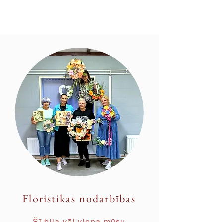
Floristikas nodarbības
Šī bija vēl viena mūsu