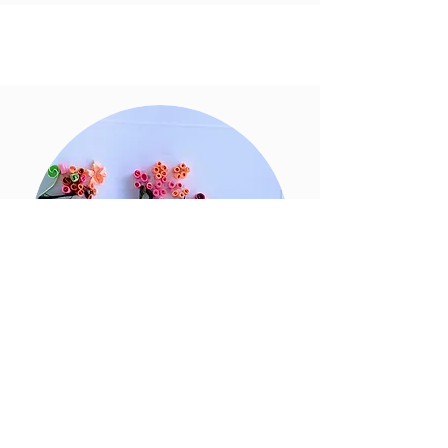
Terapijas sesijas
Mēs sadarbojamies ar