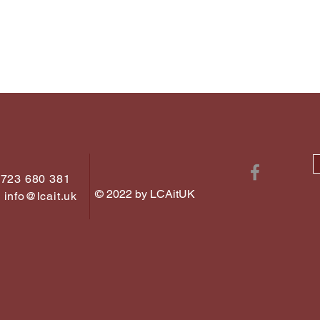
07723 680 381
© 2022 by LCAitUK
:
info@lcait.uk