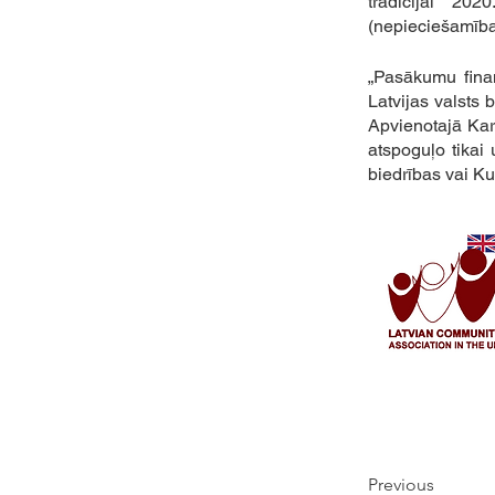
tradīcijai 20
(nepieciešamība
„Pasākumu finan
Latvijas valsts 
Apvienotajā Kara
atspoguļo tikai 
biedrības vai Kul
Previous