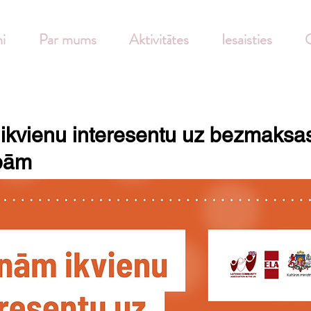
i
Par mums
Aktivitātes
Iesaisties
G
ikvienu interesentu uz bezmaksa
bām