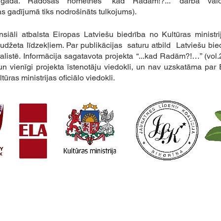
20.gadā. Radošās nometnes “kad Radām!?...” darba valo
s gadījumā tiks nodrošināts tulkojums).
siāli atbalsta Eiropas Latviešu biedrība no Kultūras ministrij
budžeta līdzekļiem. Par publikācijas  saturu atbild  Latviešu bie
listē. Informācija sagatavota projekta “...kad Radām?!…” (vol.2)
un vienīgi projekta īstenotāju viedokli, un nav uzskatāma par 
tūras ministrijas oficiālo viedokli.