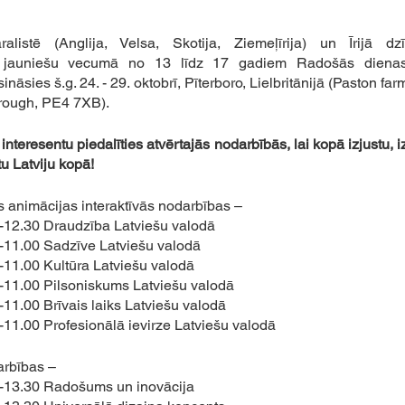
alistē (Anglija, Velsa, Skotija, Ziemeļīrija) un Īrijā dzī
go jauniešu vecumā no 13 līdz 17 gadiem Radošās dienas
ināsies š.g. 24. - 29. oktobrī, Pīterboro, Lielbritānijā (Paston farm
rough, PE4 7XB).
nteresentu piedalīties atvērtajās nodarbībās, lai kopā izjustu, iz
tu Latviju kopā!
s animācijas interaktīvās nodarbības –
0-12.30 Draudzība Latviešu valodā
0-11.00 Sadzīve Latviešu valodā
-11.00 Kultūra Latviešu valodā
0-11.00 Pilsoniskums Latviešu valodā
-11.00 Brīvais laiks Latviešu valodā
-11.00 Profesionālā ievirze Latviešu valodā
arbības –
0-13.30 Radošums un inovācija