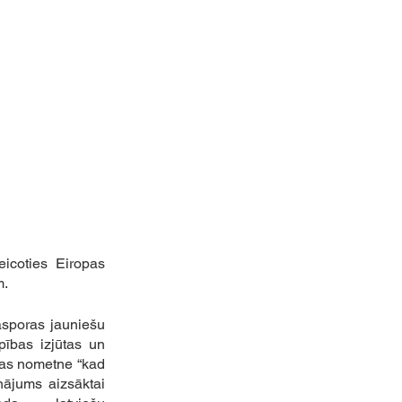
icoties Eiropas 
. 
sporas jauniešu 
ības izjūtas un 
nas nometne “kad 
nājums aizsāktai 