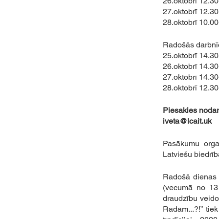
26.oktobrī 12.3
27.oktobrī 12.30
28.oktobrī 10.
Radošās darbnī
25.oktobrī 14.30
26.oktobrī 14.3
27.oktobrī 14.3
28.oktobrī 12.3
Piesakies nodar
iveta@lcait.uk 
Pasākumu organi
Latviešu biedrīb
Radošā dienas n
(vecumā no 13 l
draudzību veidoš
Radām...?!” tiek