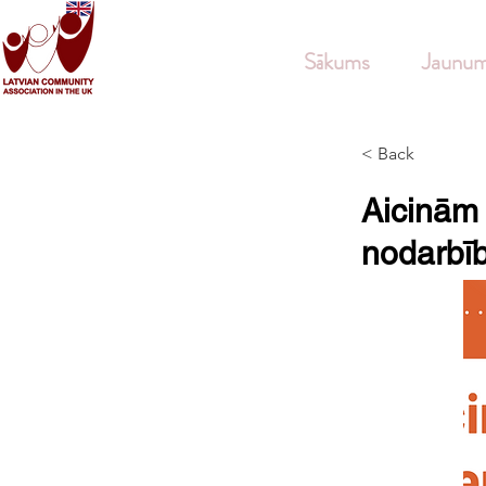
Sākums
Jaunum
< Back
Aicinām 
nodarbī