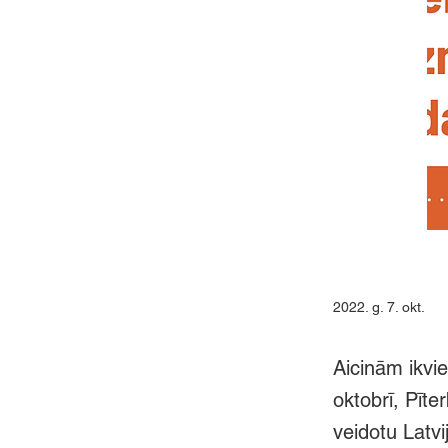
2022. g. 7. okt.
Aicinām ikvie
oktobrī, Pīter
veidotu Latvi