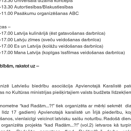
0-13.30 Universālā dizaina koncepts
-13.30 Autortiesības/Blakustiesības
00-11.00 Pasākumu organizēšanas ABC
cas –
-17.00 Latvija kulinārijā (ēst gatavošanas darbnīca)
0-17.00 Latvju zīmes (sveču veidošanas darbnīca)
0-17.00 Es un Latvija (kolāžu veidošanas darbnīca)
0-17.00 Mana Latvija (kopīgas īssfilmas veidošanas darbnīca)
bībām, rakstot uz –
zē Latviešu biedrību asociācija Apvienotajā Karalistē pate
as no Kultūras ministrijas piešķirtajiem valsts budžeta līdzekļiem
ometne “kad Radām...?!” tiek organizēta ar mērķi sekmēt  dia
īdz 17 gadiem) Apvienotajā karalistē un Īrijā piederību, kop
anos, vienlaicīgi veicinot latvisku saišu noturību. Radošā die
 organizēta projekta “kad Radām...?!” (vol.2) ietvaros kā turpi