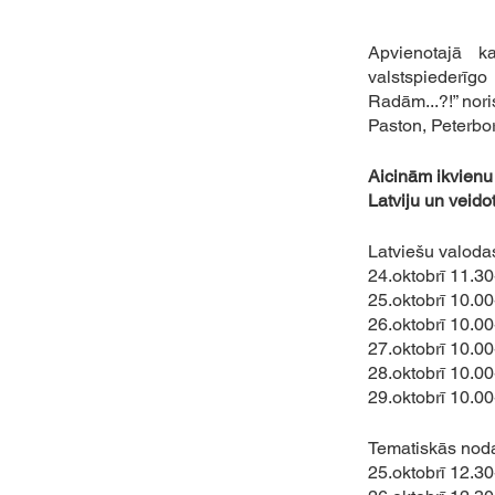
Apvienotajā kar
valstspiederī
Radām...?!” noris
Paston, Peterbo
Aicinām ikvienu i
Latviju un veido
Latviešu valoda
24.oktobrī 11.3
25.oktobrī 10.0
26.oktobrī 10.00
27.oktobrī 10.0
28.oktobrī 10.00
29.oktobrī 10.00
Tematiskās nod
25.oktobrī 12.3