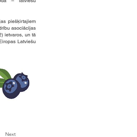
da – latviešu 
as piešķirtajiem 
drību asociācijas 
 ietvaros, un tā 
Eiropas Latviešu 
Next